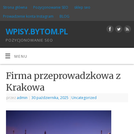
Strona główna
Pozycjonowanie SEO
sklep seo
Prowadzenie konta Instagram
BLOG
WPISY.BYTOM.PL
POZYCJONOWANIE SEO
MENU
Firma przeprowadzkowa z
Krakowa
przez
admin
|
30 października, 2025
|
Uncategorized