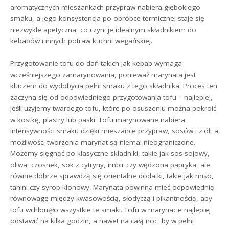
aromatycznych mieszankach przypraw nabiera głębokiego
smaku, a jego konsystencja po obróbce termicznej staje się
niezwykle apetyczna, co czyni je idealnym składnikiem do
kebabów i innych potraw kuchni wegańskiej.
Przygotowanie tofu do dań takich jak kebab wymaga
wcześniejszego zamarynowania, ponieważ marynata jest
kluczem do wydobycia pełni smaku z tego składnika. Proces ten
zaczyna się od odpowiedniego przygotowania tofu – najlepiej,
jeśli użyjemy twardego tofu, które po osuszeniu można pokroić
w kostkę, plastry lub paski. Tofu marynowane nabiera
intensywności smaku dzięki mieszance przypraw, sosów i ziół, a
możliwości tworzenia marynat są niemal nieograniczone.
Możemy sięgnąć po klasyczne składniki, takie jak sos sojowy,
oliwa, czosnek, sok z cytryny, imbir czy wędzona papryka, ale
równie dobrze sprawdzą się orientalne dodatki, takie jak miso,
tahini czy syrop klonowy. Marynata powinna mieć odpowiednią
równowagę między kwasowością, słodyczą i pikantnością, aby
tofu wchłonęło wszystkie te smaki. Tofu w marynacie najlepiej
odstawić na kilka godzin, a nawet na całą noc, by w pełni