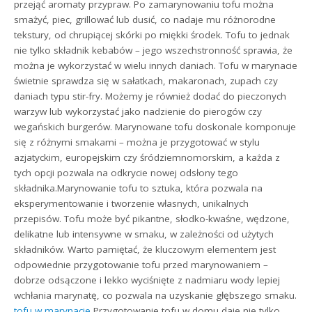
przejąć aromaty przypraw. Po zamarynowaniu tofu można
smażyć, piec, grillować lub dusić, co nadaje mu różnorodne
tekstury, od chrupiącej skórki po miękki środek. Tofu to jednak
nie tylko składnik kebabów – jego wszechstronność sprawia, że
można je wykorzystać w wielu innych daniach. Tofu w marynacie
świetnie sprawdza się w sałatkach, makaronach, zupach czy
daniach typu stir-fry. Możemy je również dodać do pieczonych
warzyw lub wykorzystać jako nadzienie do pierogów czy
wegańskich burgerów. Marynowane tofu doskonale komponuje
się z różnymi smakami – można je przygotować w stylu
azjatyckim, europejskim czy śródziemnomorskim, a każda z
tych opcji pozwala na odkrycie nowej odsłony tego
składnika.Marynowanie tofu to sztuka, która pozwala na
eksperymentowanie i tworzenie własnych, unikalnych
przepisów. Tofu może być pikantne, słodko-kwaśne, wędzone,
delikatne lub intensywne w smaku, w zależności od użytych
składników. Warto pamiętać, że kluczowym elementem jest
odpowiednie przygotowanie tofu przed marynowaniem –
dobrze odsączone i lekko wyciśnięte z nadmiaru wody lepiej
wchłania marynatę, co pozwala na uzyskanie głębszego smaku.
tofu w marynacie
Przygotowanie tofu w domu daje nie tylko