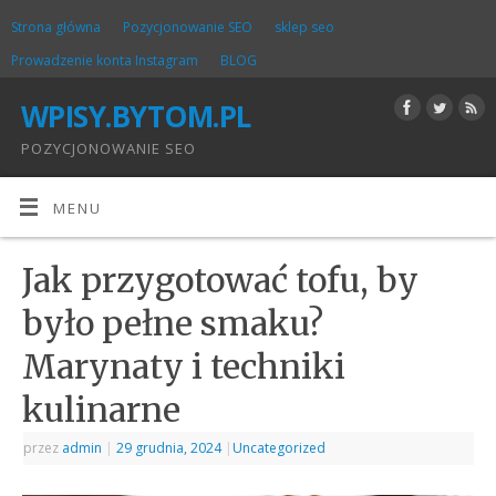
Strona główna
Pozycjonowanie SEO
sklep seo
Prowadzenie konta Instagram
BLOG
WPISY.BYTOM.PL
POZYCJONOWANIE SEO
MENU
Jak przygotować tofu, by
było pełne smaku?
Marynaty i techniki
kulinarne
przez
admin
|
29 grudnia, 2024
|
Uncategorized