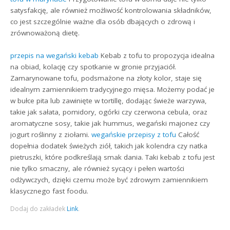
satysfakcję, ale również możliwość kontrolowania składników,
co jest szczególnie ważne dla osób dbających o zdrową i
zrównoważoną dietę.
przepis na wegański kebab
Kebab z tofu to propozycja idealna
na obiad, kolację czy spotkanie w gronie przyjaciół.
Zamarynowane tofu, podsmażone na złoty kolor, staje się
idealnym zamiennikiem tradycyjnego mięsa. Możemy podać je
w bułce pita lub zawinięte w tortillę, dodając świeże warzywa,
takie jak sałata, pomidory, ogórki czy czerwona cebula, oraz
aromatyczne sosy, takie jak hummus, wegański majonez czy
jogurt roślinny z ziołami.
wegańskie przepisy z tofu
Całość
dopełnia dodatek świeżych ziół, takich jak kolendra czy natka
pietruszki, które podkreślają smak dania. Taki kebab z tofu jest
nie tylko smaczny, ale również sycący i pełen wartości
odżywczych, dzięki czemu może być zdrowym zamiennikiem
klasycznego fast foodu.
Dodaj do zakładek
Link
.