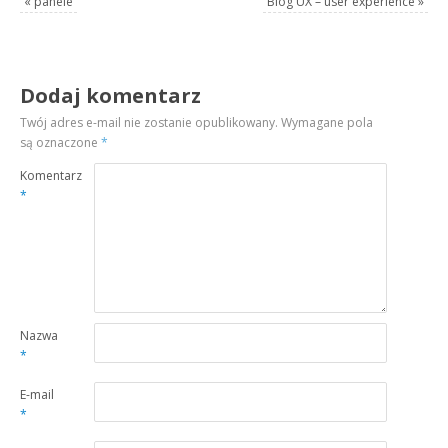
«
panele
Blog UX – user experience
»
Dodaj komentarz
Twój adres e-mail nie zostanie opublikowany.
Wymagane pola
są oznaczone
*
Komentarz
*
Nazwa
*
E-mail
*