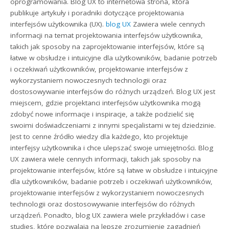
oprogramowania. Blog UX to internetowa strona, która
publikuje artykuły i poradniki dotyczące projektowania
interfejsów użytkownika (UX).
blog UX
Zawiera wiele cennych
informacji na temat projektowania interfejsów użytkownika,
takich jak sposoby na zaprojektowanie interfejsów, które są
łatwe w obsłudze i intuicyjne dla użytkowników, badanie potrzeb
i oczekiwań użytkowników, projektowanie interfejsów z
wykorzystaniem nowoczesnych technologii oraz
dostosowywanie interfejsów do różnych urządzeń. Blog UX jest
miejscem, gdzie projektanci interfejsów użytkownika mogą
zdobyć nowe informacje i inspiracje, a także podzielić się
swoimi doświadczeniami z innymi specjalistami w tej dziedzinie.
Jest to cenne źródło wiedzy dla każdego, kto projektuje
interfejsy użytkownika i chce ulepszać swoje umiejętności. Blog
UX zawiera wiele cennych informacji, takich jak sposoby na
projektowanie interfejsów, które są łatwe w obsłudze i intuicyjne
dla użytkowników, badanie potrzeb i oczekiwań użytkowników,
projektowanie interfejsów z wykorzystaniem nowoczesnych
technologii oraz dostosowywanie interfejsów do różnych
urządzeń. Ponadto, blog UX zawiera wiele przykładów i case
studies, które pozwalają na lepsze zrozumienie zagadnień