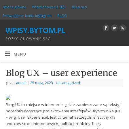
Strona główna
Pozycjonowanie SEO
sklep seo
Prowadzenie konta Instagram
BLOG
WPISY.BYTOM.PL
POZYCJONOWANIE SEO
MENU
Blog UX – user experience
przez
admin
|
25 maja, 2023
|
Uncategorized
Blog UX to miejsce w internecie, gdzie zamieszczane są teksty i
poradniki dotyczące projektowania interfejsów użytkownika (UX
– ang. User Experience). Jest to temat szczególnie istotny dla
twórców stron internetowych, aplikacji mobilnych czy