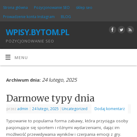
Strona główna
Pozycjonowanie SEO
sklep seo
Prowadzenie konta Instagram
BLOG
WPISY.BYTOM.PL
POZYCJONOWANIE SEO
MENU
24 lutego, 2025
Archiwum dnia:
Darmowe typy dnia
przez
admin
|
24 lutego, 2025
|
Uncategorized
Dodaj komentarz
Typowanie to popularna forma zabawy, która przyciąga osoby
pasjonujące się sportem i różnymi wydarzeniami, dając im
możliwość przewidywania wyników i czerpania emocji z gry.