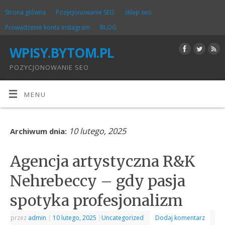
Strona główna
Pozycjonowanie SEO
sklep seo
Prowadzenie konta Instagram
BLOG
WPISY.BYTOM.PL
POZYCJONOWANIE SEO
MENU
10 lutego, 2025
Archiwum dnia:
Agencja artystyczna R&K
Nehrebeccy – gdy pasja
spotyka profesjonalizm
przez
admin
|
10 lutego, 2025
|
Uncategorized
Dodaj komentarz