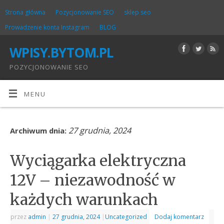
Strona główna
Pozycjonowanie SEO
sklep seo
Prowadzenie konta Instagram
BLOG
WPISY.BYTOM.PL
POZYCJONOWANIE SEO
MENU
27 grudnia, 2024
Archiwum dnia:
Wyciągarka elektryczna
12V – niezawodność w
każdych warunkach
przez
admin
|
27 grudnia, 2024
|
Uncategorized
Dodaj komentarz