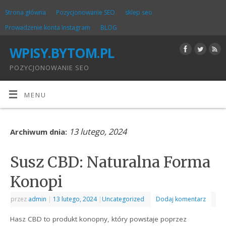
Strona główna
Pozycjonowanie SEO
sklep seo
Prowadzenie konta Instagram
BLOG
WPISY.BYTOM.PL
POZYCJONOWANIE SEO
MENU
13 lutego, 2024
Archiwum dnia:
Susz CBD: Naturalna Forma
Konopi
przez
admin
|
13 lutego, 2024
|
Uncategorized
Dodaj komentarz
Hasz CBD to produkt konopny, który powstaje poprzez